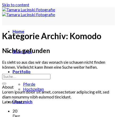
Skip to content
Home
Kategorie Archiv:
Komodo
Nichts gefunden
Shootings
Es sieht so aus das wir das wonach sie schauen nicht finden
können. Vielleicht kann ihnen eine Suche weiter helfen.
Portfolio
Pferde
About
Hochzeiten
Lorem ipsum dolor sit amet, consectetuer adipiscing elit, sed
diam nonummy nibh euismod tincidunt.
Über mich
Latest Posts
20
Dez.